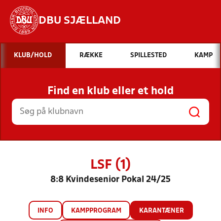
DBU SJÆLLAND
Hvad vil du søge efter?
KLUB/HOLD
RÆKKE
SPILLESTED
KAMP
INDHOLD OG NYHEDER
Find en klub eller et hold
STILLINGER, RESULTATER, KLUBBER OG
HOLD
LSF (1)
8:8 Kvindesenior Pokal 24/25
INFO
KAMPPROGRAM
KARANTÆNER