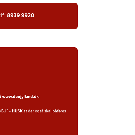
tlf:
8939 9920
på
www.dbujylland.dk
.
DBU" -
HUSK
at der også skal påføres