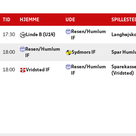
TID
HJEMME
UDE
SPILLESTE
Resen/Humlum
17:30
Linde B (U14)
Langhøjsk
IF
Resen/Humlum
18:00
Sydmors IF
Spar Huml
IF
Resen/Humlum
Sparekass
18:00
Vridsted IF
IF
(Vridsted)