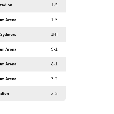
Stadion
1
-
5
um Arena
1
-
5
 Sydmors
UHT
um Arena
9
-
1
um Arena
8
-
1
um Arena
3
-
2
adion
2
-
5