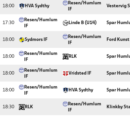
Resen/Humlum
18:00
HVA Sydthy
Vestervig 
IF
Resen/Humlum
17:30
Linde B (U14)
Spar Huml
IF
Resen/Humlum
18:00
Sydmors IF
Ford Kunst
IF
Resen/Humlum
18:00
RLK
Spar Huml
IF
Resen/Humlum
18:00
Vridsted IF
Spar Huml
IF
Resen/Humlum
18:00
HVA Sydthy
Spar Huml
IF
Resen/Humlum
18:30
RLK
Klinkby St
IF