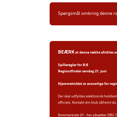
Spørgsmål omkring denne ræk
BEÆRK
at denne række afvikles 
Spiller
egler for 8:8
Regionsfinaler søndag 21. juni
Hjemmeholdet er ansvarlige for regi
Der skal udfyldes elektronisk holdkor
officials. Kontakt din klub såfremt d
Dommerkode 01 - her påsætter DBU J