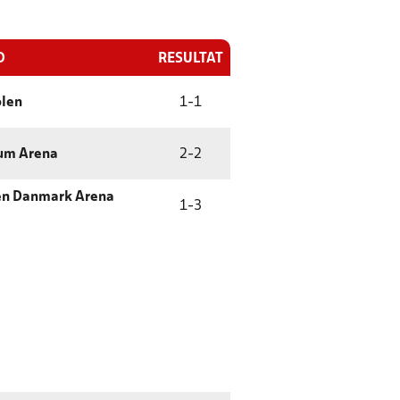
D
RESULTAT
olen
1
-
1
um Arena
2
-
2
en Danmark Arena
1
-
3