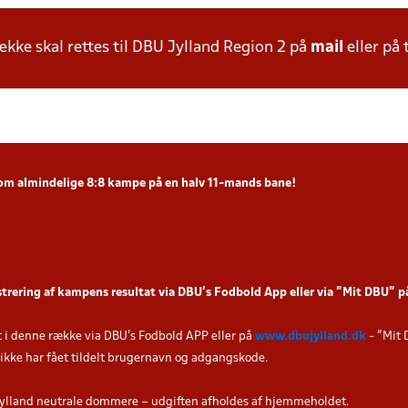
ke skal rettes til DBU Jylland Region 2 på
mail
eller på 
som
almindelige 8:8 kampe
på en halv 11-mands bane!
strering af kampens resultat via DBU’s Fodbold App eller via ”Mit DBU” 
t i denne række via DBU's Fodbold APP eller på
www.dbujylland.dk
- "Mit 
u ikke har fået tildelt brugernavn og adgangskode.
ylland neutrale dommere – udgiften afholdes af hjemmeholdet.