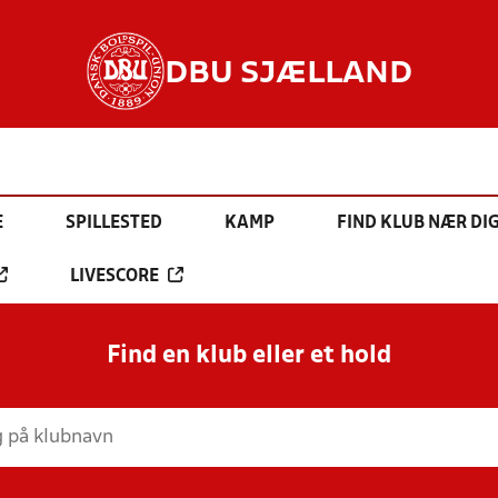
DBU SJÆLLAND
E
SPILLESTED
KAMP
FIND KLUB NÆR DI
LIVESCORE
Find en klub eller et hold