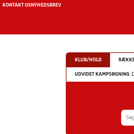
KONTAKT OS
NYHEDSBREV
KLUB/HOLD
RÆKK
UDVIDET KAMPSØGNING