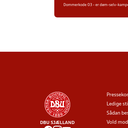
Dommerkode 03 - er døm-selv-kampe 
Presseko
Ledige sti
Sådan be
Vold mo
DBU SJÆLLAND