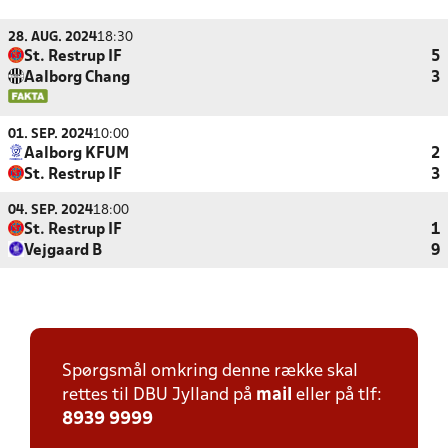
28. AUG. 2024
18:30
St. Restrup IF
5
Aalborg Chang
3
01. SEP. 2024
10:00
Aalborg KFUM
2
St. Restrup IF
3
04. SEP. 2024
18:00
St. Restrup IF
1
Vejgaard B
9
Spørgsmål omkring denne række skal
rettes til DBU Jylland på
mail
eller på tlf:
8939 9999