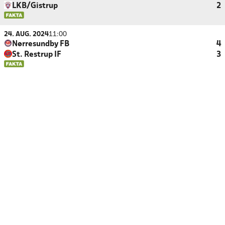
LKB/Gistrup
2
24. AUG. 2024
11:00
Nørresundby FB
4
St. Restrup IF
3