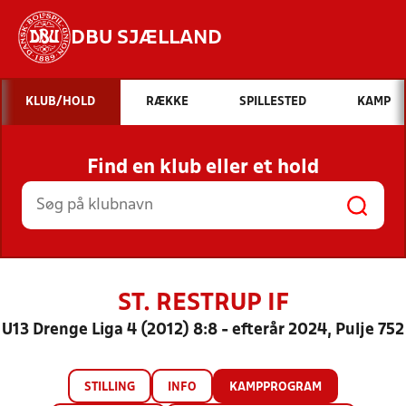
DBU SJÆLLAND
Hvad vil du søge efter?
KLUB/HOLD
RÆKKE
SPILLESTED
KAMP
INDHOLD OG NYHEDER
Find en klub eller et hold
STILLINGER, RESULTATER, KLUBBER OG
HOLD
ST. RESTRUP IF
U13 Drenge Liga 4 (2012) 8:8 - efterår 2024, Pulje 752
STILLING
INFO
KAMPPROGRAM