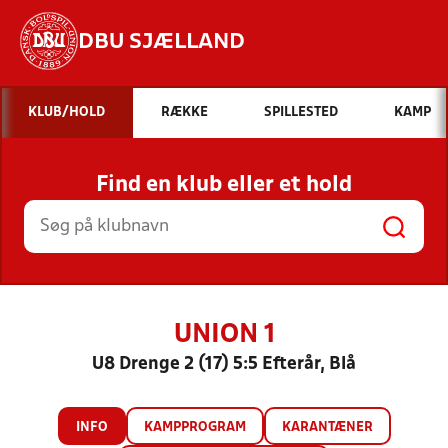
DBU SJÆLLAND
Hvad vil du søge efter?
KLUB/HOLD
RÆKKE
SPILLESTED
KAMP
INDHOLD OG NYHEDER
Find en klub eller et hold
STILLINGER, RESULTATER, KLUBBER OG
HOLD
UNION 1
U8 Drenge 2 (17) 5:5 Efterår, Blå
INFO
KAMPPROGRAM
KARANTÆNER