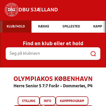
DBU SJÆLLAND
Hvad vil du søge efter?
KLUB/HOLD
RÆKKE
SPILLESTED
KAMP
INDHOLD OG NYHEDER
Find en klub eller et hold
STILLINGER, RESULTATER, KLUBBER OG
HOLD
OLYMPIAKOS KØBENHAVN
Herre Senior 5 7:7 Forår - Dommerløs, P4
STILLING
INFO
KAMPPROGRAM