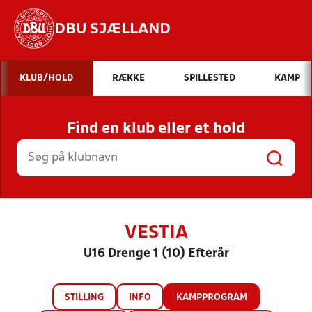
DBU SJÆLLAND
Hvad vil du søge efter?
KLUB/HOLD
RÆKKE
SPILLESTED
KAMP
INDHOLD OG NYHEDER
Find en klub eller et hold
STILLINGER, RESULTATER, KLUBBER OG
HOLD
VESTIA
U16 Drenge 1 (10) Efterår
STILLING
INFO
KAMPPROGRAM