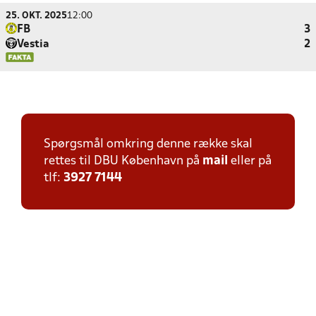
25. OKT. 2025
12:00
FB
3
Vestia
2
Spørgsmål omkring denne række skal
rettes til DBU København på
mail
eller på
tlf:
3927 7144