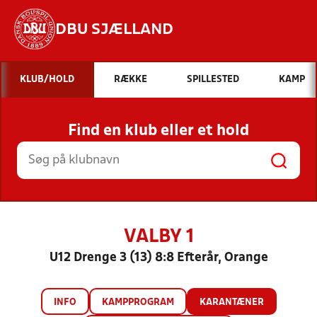
DBU SJÆLLAND
Hvad vil du søge efter?
KLUB/HOLD
RÆKKE
SPILLESTED
KAMP
INDHOLD OG NYHEDER
Find en klub eller et hold
STILLINGER, RESULTATER, KLUBBER OG
HOLD
VALBY 1
U12 Drenge 3 (13) 8:8 Efterår, Orange
INFO
KAMPPROGRAM
KARANTÆNER