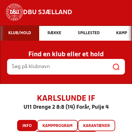
DBU SJÆLLAND
Hvad vil du søge efter?
KLUB/HOLD
RÆKKE
SPILLESTED
KAMP
INDHOLD OG NYHEDER
Find en klub eller et hold
STILLINGER, RESULTATER, KLUBBER OG
HOLD
KARLSLUNDE IF
U11 Drenge 2 8:8 (14) Forår, Pulje 4
INFO
KAMPPROGRAM
KARANTÆNER