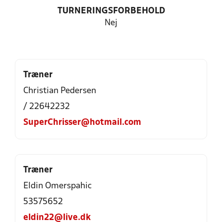
TURNERINGSFORBEHOLD
Nej
Træner
Christian Pedersen
/ 22642232
SuperChrisser@hotmail.com
Træner
Eldin Omerspahic
53575652
eldin22@live.dk