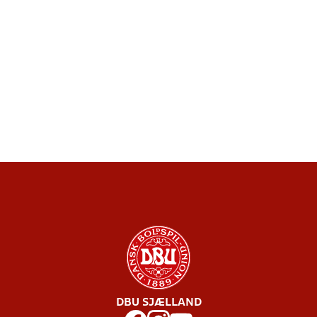
DBU SJÆLLAND