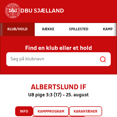
DBU SJÆLLAND
Hvad vil du søge efter?
KLUB/HOLD
RÆKKE
SPILLESTED
KAMP
INDHOLD OG NYHEDER
Find en klub eller et hold
STILLINGER, RESULTATER, KLUBBER OG
HOLD
ALBERTSLUND IF
U8 pige 3:3 (17) - 25. august
INFO
KAMPPROGRAM
KARANTÆNER