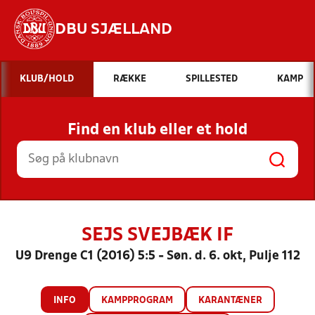
DBU SJÆLLAND
Hvad vil du søge efter?
KLUB/HOLD
RÆKKE
SPILLESTED
KAMP
INDHOLD OG NYHEDER
Find en klub eller et hold
STILLINGER, RESULTATER, KLUBBER OG
HOLD
SEJS SVEJBÆK IF
U9 Drenge C1 (2016) 5:5 - Søn. d. 6. okt, Pulje 112
INFO
KAMPPROGRAM
KARANTÆNER