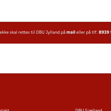
ke skal rettes til DBU Jylland på
mail
eller på tlf:
8939
ntakt
DBU Sjælland