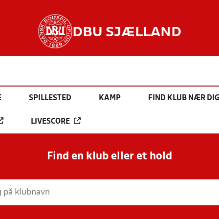
DBU SJÆLLAND
E
SPILLESTED
KAMP
FIND KLUB NÆR DI
LIVESCORE
Find en klub eller et hold