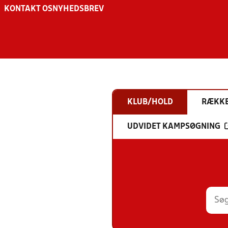
KONTAKT OS
NYHEDSBREV
KLUB/HOLD
RÆKK
UDVIDET KAMPSØGNING