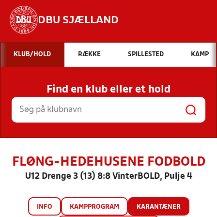
DBU SJÆLLAND
Hvad vil du søge efter?
KLUB/HOLD
RÆKKE
SPILLESTED
KAMP
INDHOLD OG NYHEDER
Find en klub eller et hold
STILLINGER, RESULTATER, KLUBBER OG
HOLD
FLØNG-HEDEHUSENE FODBOLD
U12 Drenge 3 (13) 8:8 VinterBOLD, Pulje 4
INFO
KAMPPROGRAM
KARANTÆNER