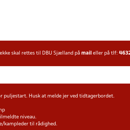
ke skal rettes til DBU Sjælland på
mail
eller på tlf:
463
r puljestart. Husk at melde jer ved tidtagerbordet.
amp
tilmeldte niveau.
e/kampleder til rådighed.