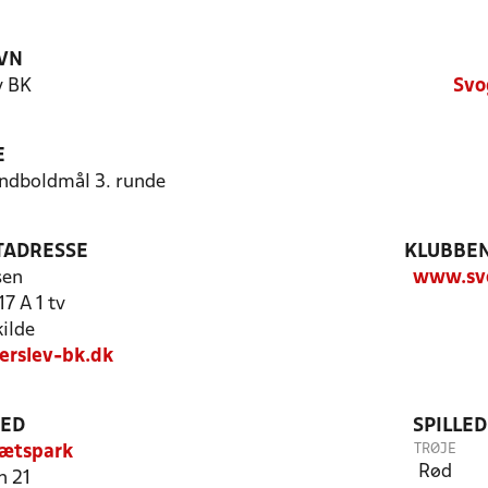
VN
v BK
Svo
E
åndboldmål 3. runde
TADRESSE
KLUBBEN
sen
www.svo
7 A 1 tv
ilde
erslev-bk.dk
TED
SPILLE
TRØJE
rætspark
Rød
n 21