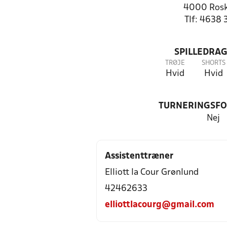
4000 Rosk
Tlf: 4638 
SPILLEDRAG
TRØJE
SHORTS
Hvid
Hvid
TURNERINGSF
Nej
Assistenttræner
Elliott la Cour Grønlund
42462633
elliottlacourg@gmail.com