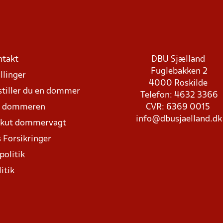
ntakt
DBU Sjælland
Fuglebakken 2
llinger
4000 Roskilde
stiller du en dommer
Telefon: 4632 3366
d dommeren
CVR: 6369 0015
info@dbusjaelland.dk
Akut dommervagt
 Forsikringer
politik
itik