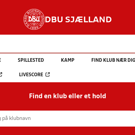
DBU SJÆLLAND
E
SPILLESTED
KAMP
FIND KLUB NÆR DI
LIVESCORE
Find en klub eller et hold