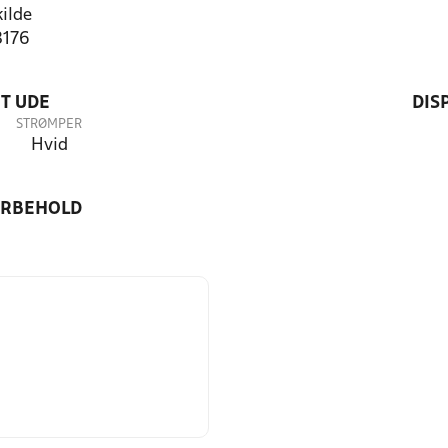
ilde
3176
T UDE
DIS
STRØMPER
Hvid
ORBEHOLD