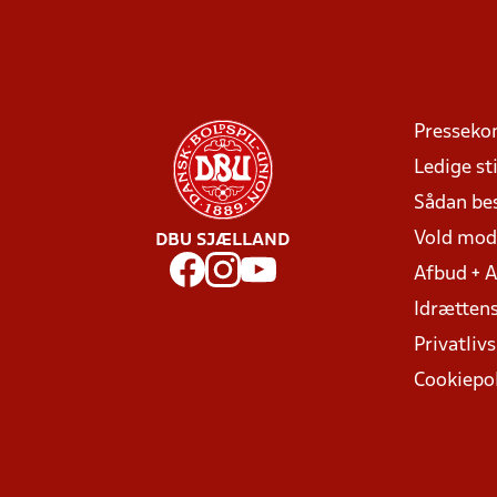
Presseko
Ledige sti
Sådan be
Vold mo
DBU SJÆLLAND
Afbud + 
Idrættens
Privatlivs
Cookiepol