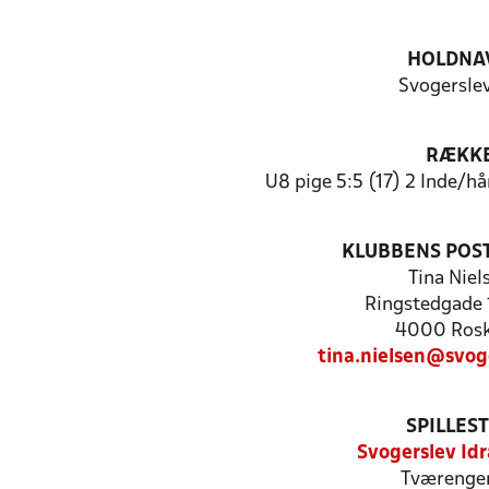
HOLDNA
Svogersle
RÆKK
U8 pige 5:5 (17) 2 Inde/h
KLUBBENS POS
Tina Niel
Ringstedgade 1
4000 Rosk
tina.nielsen@svog
SPILLES
Svogerslev Id
Tværenge