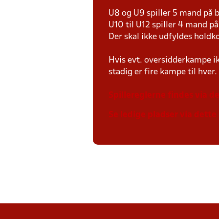
U8 og U9 spiller 5 mand på
U10 til U12 spiller 4 mand 
Der skal ikke udfyldes holdko
Hvis evt. oversidderkampe ik
stadig er fire kampe til hver.
Spillereglerne findes via de
Se ledige pladser via dette 