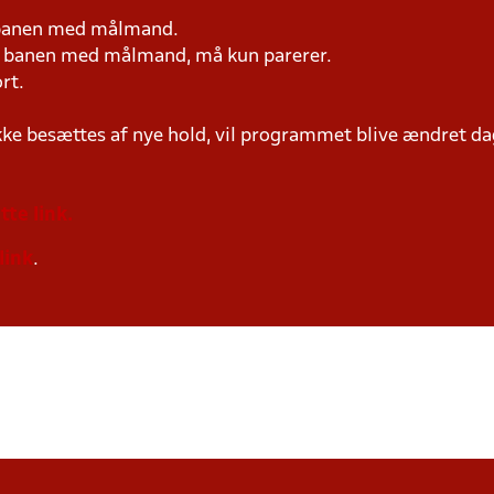
 banen med målmand.
på banen med målmand, må kun parerer.
rt.
ke besættes af nye hold, vil programmet blive ændret dag
tte link.
link
.