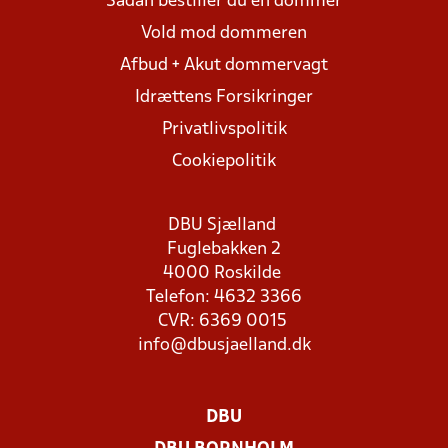
Sådan bestiller du en dommer
Vold mod dommeren
Afbud + Akut dommervagt
Idrættens Forsikringer
Privatlivspolitik
Cookiepolitik
DBU Sjælland
Fuglebakken 2
4000 Roskilde
Telefon: 4632 3366
CVR: 6369 0015
info@dbusjaelland.dk
DBU