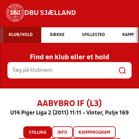
DBU SJÆLLAND
Hvad vil du søge efter?
KLUB/HOLD
RÆKKE
SPILLESTED
KAMP
INDHOLD OG NYHEDER
Find en klub eller et hold
STILLINGER, RESULTATER, KLUBBER OG
HOLD
AABYBRO IF (L3)
U14 Piger Liga 2 (2011) 11:11 - Vinter, Pulje 169
STILLING
INFO
KAMPPROGRAM