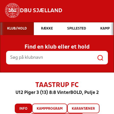
DBU SJÆLLAND
Hvad vil du søge efter?
KLUB/HOLD
RÆKKE
SPILLESTED
KAMP
INDHOLD OG NYHEDER
Find en klub eller et hold
STILLINGER, RESULTATER, KLUBBER OG
HOLD
TAASTRUP FC
U12 Piger 3 (13) 8:8 VinterBOLD, Pulje 2
INFO
KAMPPROGRAM
KARANTÆNER