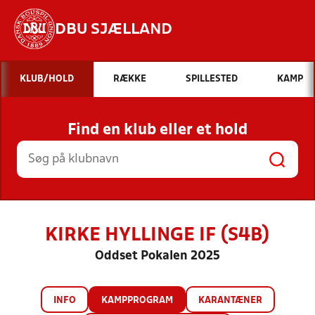
DBU SJÆLLAND
Hvad vil du søge efter?
KLUB/HOLD
RÆKKE
SPILLESTED
KAMP
INDHOLD OG NYHEDER
Find en klub eller et hold
STILLINGER, RESULTATER, KLUBBER OG
HOLD
KIRKE HYLLINGE IF (S4B)
Oddset Pokalen 2025
INFO
KAMPPROGRAM
KARANTÆNER