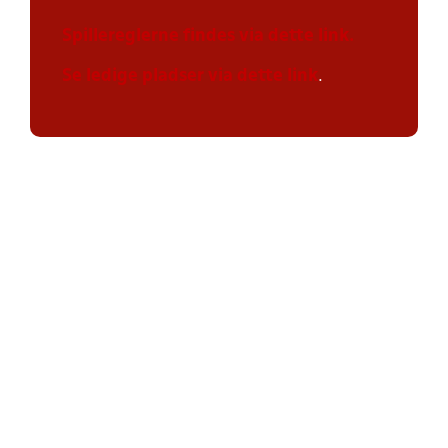
Spillereglerne findes via dette link.
Se ledige pladser via dette link
.