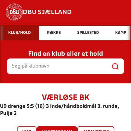
DBU SJÆLLAND
Hvad vil du søge efter?
KLUB/HOLD
RÆKKE
SPILLESTED
KAMP
INDHOLD OG NYHEDER
Find en klub eller et hold
STILLINGER, RESULTATER, KLUBBER OG
HOLD
VÆRLØSE BK
U9 drenge 5:5 (16) 3 Inde/håndboldmål 3. runde,
Pulje 2