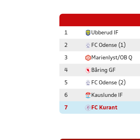
1
Ubberud IF
2
FC Odense (1)
3
Marienlyst/OB Q
4
Båring GF
5
FC Odense (2)
6
Kauslunde IF
7
FC Kurant