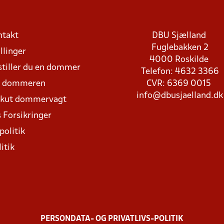
ntakt
DBU Sjælland
Fuglebakken 2
llinger
4000 Roskilde
stiller du en dommer
Telefon: 4632 3366
d dommeren
CVR: 6369 0015
info@dbusjaelland.dk
Akut dommervagt
 Forsikringer
politik
itik
PERSONDATA- OG PRIVATLIVS-POLITIK