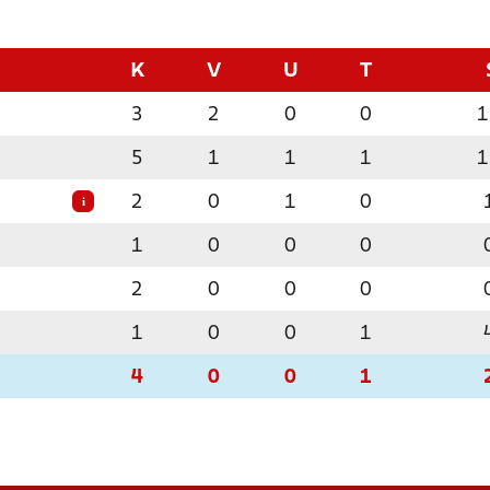
K
V
U
T
3
2
0
0
1
5
1
1
1
1
2
0
1
0
i
1
0
0
0
2
0
0
0
1
0
0
1
4
0
0
1