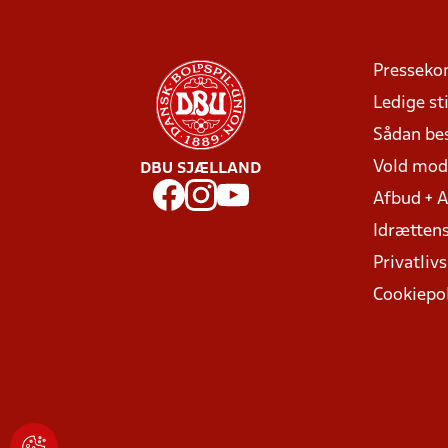
Presseko
Ledige sti
Sådan be
Vold mo
DBU SJÆLLAND
Afbud + 
Idrættens
Privatlivs
Cookiepol