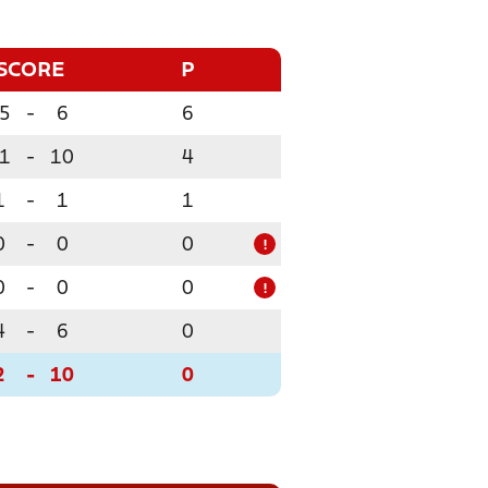
SCORE
P
5
-
6
6
1
-
10
4
1
-
1
1
0
-
0
0
!
0
-
0
0
!
4
-
6
0
2
-
10
0