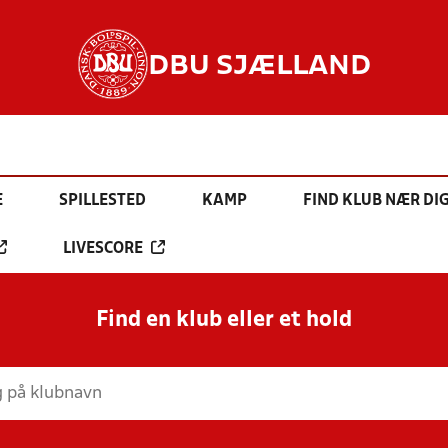
DBU SJÆLLAND
E
SPILLESTED
KAMP
FIND KLUB NÆR DI
LIVESCORE
Find en klub eller et hold