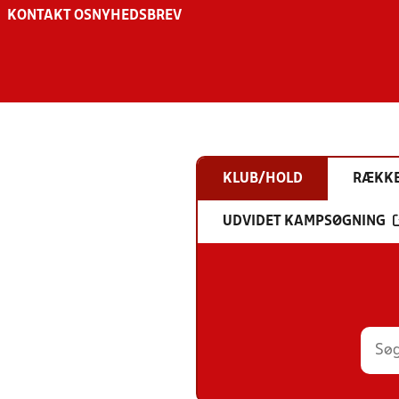
KONTAKT OS
NYHEDSBREV
KLUB/HOLD
RÆKK
UDVIDET KAMPSØGNING