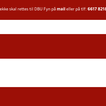
ke skal rettes til DBU Fyn på
mail
eller på tlf:
6617 821