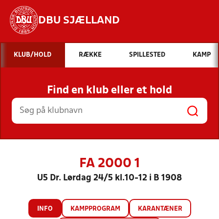
DBU SJÆLLAND
Hvad vil du søge efter?
KLUB/HOLD
RÆKKE
SPILLESTED
KAMP
INDHOLD OG NYHEDER
Find en klub eller et hold
STILLINGER, RESULTATER, KLUBBER OG
HOLD
FA 2000 1
U5 Dr. Lørdag 24/5 kl.10-12 i B 1908
INFO
KAMPPROGRAM
KARANTÆNER