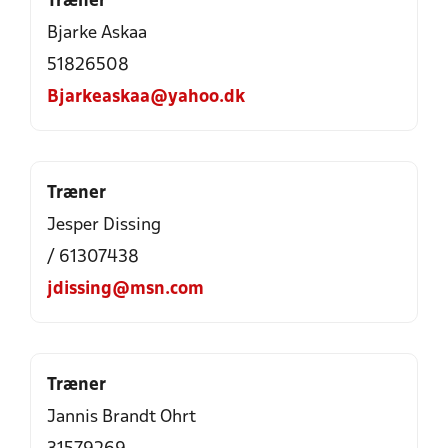
Træner
Bjarke Askaa
51826508
Bjarkeaskaa@yahoo.dk
Træner
Jesper Dissing
/ 61307438
jdissing@msn.com
Træner
Jannis Brandt Ohrt