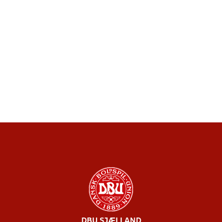
DBU SJÆLLAND