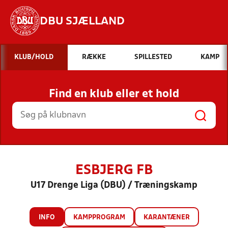
DBU SJÆLLAND
Hvad vil du søge efter?
KLUB/HOLD
RÆKKE
SPILLESTED
KAMP
INDHOLD OG NYHEDER
Find en klub eller et hold
STILLINGER, RESULTATER, KLUBBER OG
HOLD
ESBJERG FB
U17 Drenge Liga (DBU) / Træningskamp
INFO
KAMPPROGRAM
KARANTÆNER