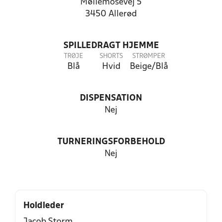
Møllemosevej 5
3450 Allerød
SPILLEDRAGT HJEMME
TRØJE
SHORTS
STRØMPER
Blå
Hvid
Beige/Blå
DISPENSATION
Nej
TURNERINGSFORBEHOLD
Nej
Holdleder
Jacob Storm