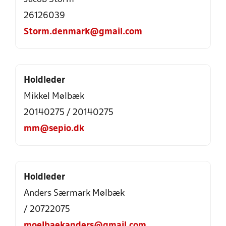
26126039
Storm.denmark@gmail.com
Holdleder
Mikkel Mølbæk
20140275 / 20140275
mm@sepio.dk
Holdleder
Anders Særmark Mølbæk
/ 20722075
moelbaekanders@gmail.com