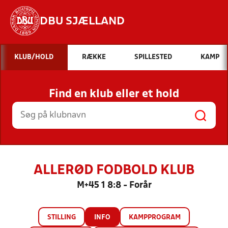
DBU SJÆLLAND
Hvad vil du søge efter?
KLUB/HOLD
RÆKKE
SPILLESTED
KAMP
INDHOLD OG NYHEDER
Find en klub eller et hold
STILLINGER, RESULTATER, KLUBBER OG
HOLD
ALLERØD FODBOLD KLUB
M+45 1 8:8 - Forår
STILLING
INFO
KAMPPROGRAM