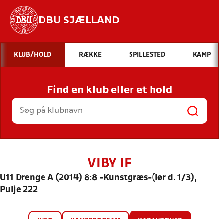
DBU SJÆLLAND
Hvad vil du søge efter?
KLUB/HOLD
RÆKKE
SPILLESTED
KAMP
INDHOLD OG NYHEDER
Find en klub eller et hold
STILLINGER, RESULTATER, KLUBBER OG
HOLD
VIBY IF
U11 Drenge A (2014) 8:8 -Kunstgræs-(lør d. 1/3),
Pulje 222