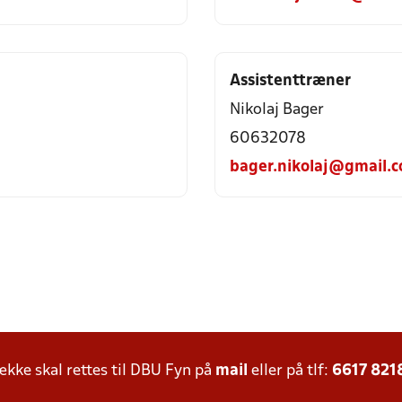
Assistenttræner
Nikolaj Bager
60632078
bager.nikolaj@gmail.
ke skal rettes til DBU Fyn på
mail
eller på tlf:
6617 821