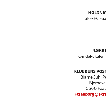
HOLDNA
SFF-FC Fa
RÆKK
KvindePokalen
KLUBBENS POS
Bjarne Juhl P
Bjerneve
5600 Faa
Fcfaaborg@Fcf