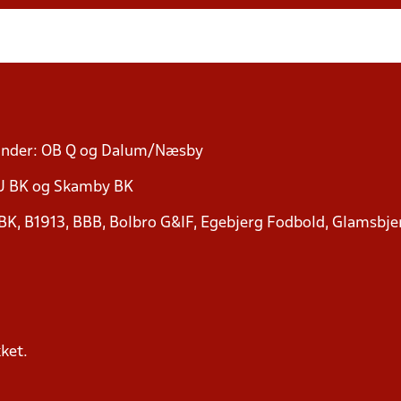
 runder: OB Q og Dalum/Næsby
KU BK og Skamby BK
 BK, B1913, BBB, Bolbro G&IF, Egebjerg Fodbold, Glamsbjer
.
ket.