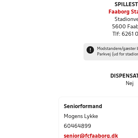
SPILLES
Faaborg St
Stadionve
5600 Faa
Tlf: 6261 
Modstandere/gæster b
!
Parkvej (ud for stadio
DISPENSA
Nej
Seniorformand
Mogens Lykke
60464899
senior@fcfaaborg.dk