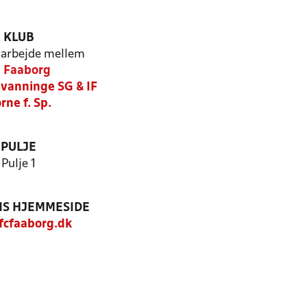
KLUB
arbejde mellem
 Faaborg
Svanninge SG & IF
rne f. Sp.
PULJE
Pulje 1
S HJEMMESIDE
cfaaborg.dk