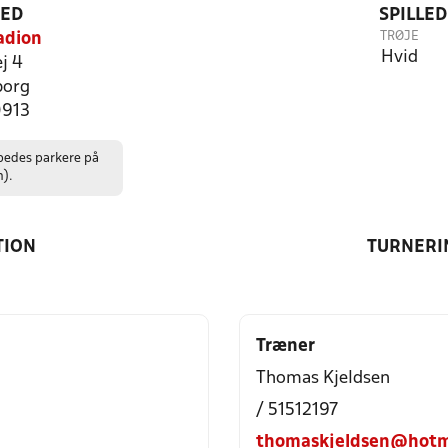
TED
SPILLE
TRØJE
adion
Hvid
j 4
borg
0913
edes parkere på
n).
TION
TURNERI
Træner
Thomas Kjeldsen
/ 51512197
thomaskjeldsen@hotm