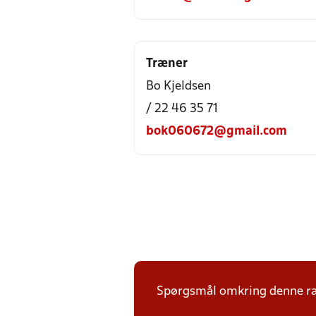
Træner
Bo Kjeldsen
/ 22 46 35 71
bok060672@gmail.com
Spørgsmål omkring denne ræk