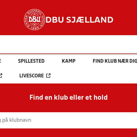
DBU SJÆLLAND
E
SPILLESTED
KAMP
FIND KLUB NÆR DI
LIVESCORE
Find en klub eller et hold