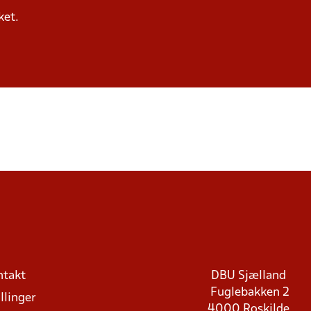
ket.
ntakt
DBU Sjælland
Fuglebakken 2
llinger
4000 Roskilde