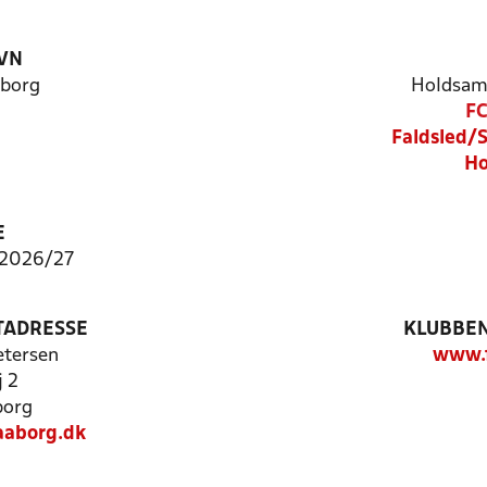
VN
aborg
Holdsam
FC
Faldsled/
Ho
E
 2026/27
TADRESSE
KLUBBEN
etersen
www.f
j 2
borg
aaborg.dk