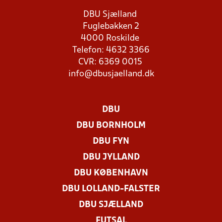
DBU Sjælland
Fuglebakken 2
4000 Roskilde
Telefon: 4632 3366
CVR: 6369 0015
info@dbusjaelland.dk
DBU
DBU BORNHOLM
DBU FYN
DBU JYLLAND
DBU KØBENHAVN
DBU LOLLAND-FALSTER
DBU SJÆLLAND
FUTSAL