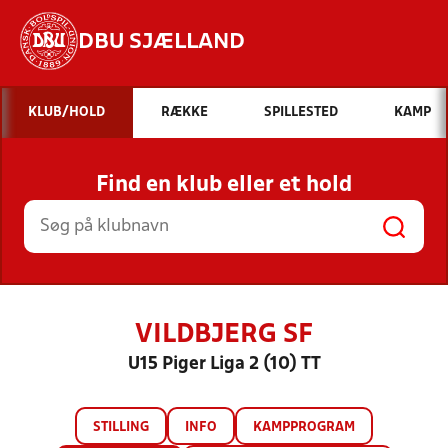
DBU SJÆLLAND
Hvad vil du søge efter?
KLUB/HOLD
RÆKKE
SPILLESTED
KAMP
INDHOLD OG NYHEDER
Find en klub eller et hold
STILLINGER, RESULTATER, KLUBBER OG
HOLD
VILDBJERG SF
U15 Piger Liga 2 (10) TT
STILLING
INFO
KAMPPROGRAM