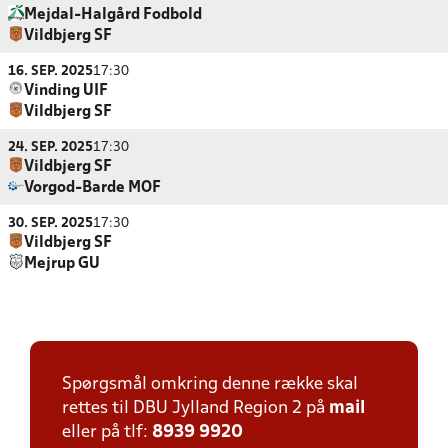
Mejdal-Halgård Fodbold
Vildbjerg SF
16. SEP. 2025
17:30
Vinding UIF
Vildbjerg SF
24. SEP. 2025
17:30
Vildbjerg SF
Vorgod-Barde MOF
30. SEP. 2025
17:30
Vildbjerg SF
Mejrup GU
Spørgsmål omkring denne række skal
rettes til DBU Jylland Region 2 på
mail
eller på tlf:
8939 9920