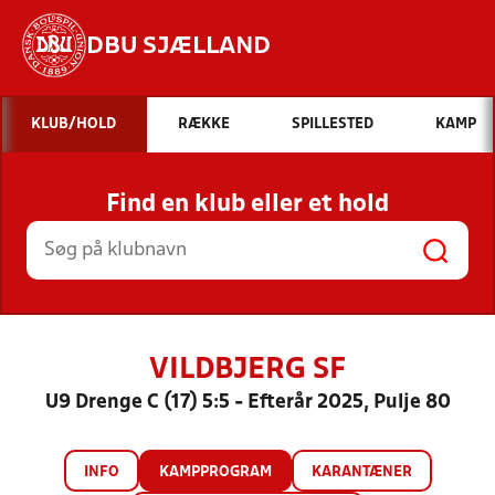
DBU SJÆLLAND
Hvad vil du søge efter?
KLUB/HOLD
RÆKKE
SPILLESTED
KAMP
INDHOLD OG NYHEDER
Find en klub eller et hold
STILLINGER, RESULTATER, KLUBBER OG
HOLD
VILDBJERG SF
U9 Drenge C (17) 5:5 - Efterår 2025, Pulje 80
INFO
KAMPPROGRAM
KARANTÆNER