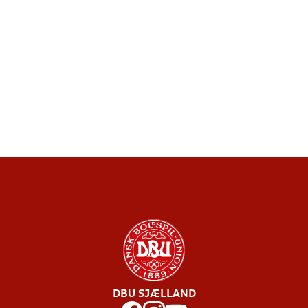
DBU SJÆLLAND