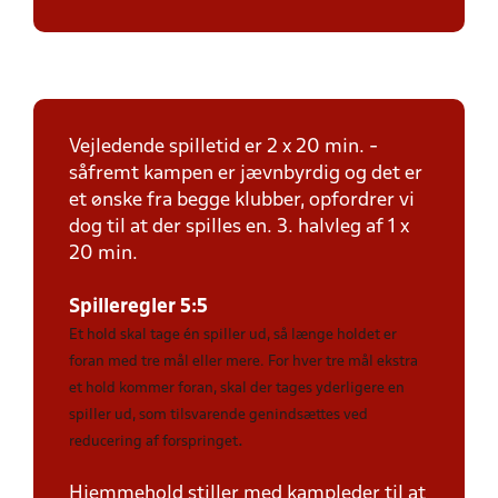
Vejledende spilletid er 2 x 20 min. -
såfremt kampen er jævnbyrdig og det er
et ønske fra begge klubber, opfordrer vi
dog til at der spilles en. 3. halvleg af 1 x
20 min.
Spilleregler 5:5
Et hold skal tage én spiller ud, så længe holdet er
foran med tre mål eller mere. For hver tre mål ekstra
et hold kommer foran, skal der tages yderligere en
spiller ud, som tilsvarende genindsættes ved
.
reducering af forspringet
Hjemmehold stiller med kampleder til at