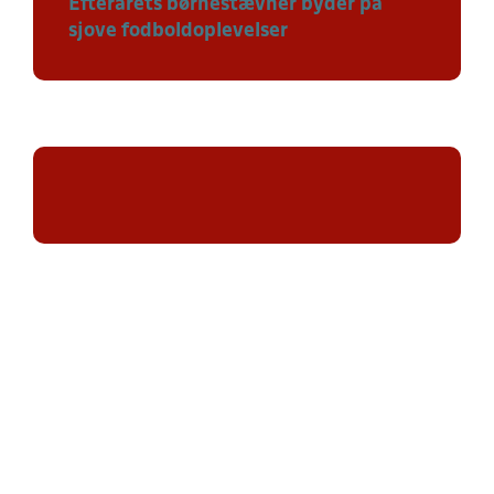
Efterårets børnestævner byder på
sjove fodboldoplevelser