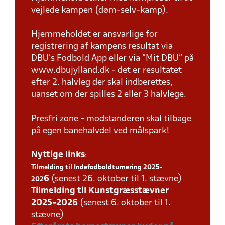
vejlede kampen (døm-selv-kamp).
Hjemmeholdet er ansvarlige for
registrering af kampens resultat via
DBU’s Fodbold App eller via ”Mit DBU” på
www.dbujylland.dk - det er resultatet
efter 2. halvleg der skal indberettes,
uanset om der spilles 2 eller 3 halvlege.
Presfri zone - modstanderen skal tilbage
på egen banehalvdel ved målspark!
Nyttige links
:
Tilmelding til Indefodboldturnering 2025-
6
(senest 26. oktober til 1. stævne)
202
Tilmelding til Kunstgræsstævner
2025-202
6
(senest 6. oktober til 1.
stævne)