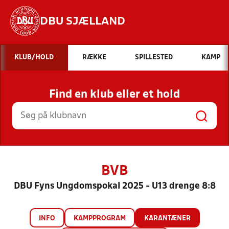
DBU SJÆLLAND
Hvad vil du søge efter?
KLUB/HOLD
RÆKKE
SPILLESTED
KAMP
INDHOLD OG NYHEDER
Find en klub eller et hold
STILLINGER, RESULTATER, KLUBBER OG
HOLD
BVB
DBU Fyns Ungdomspokal 2025 - U13 drenge 8:8
INFO
KAMPPROGRAM
KARANTÆNER