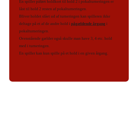
En spiller påført holdkort til hold 2 i pokalturneringen er
låst til hold 2 resten af pokalturneringen.
Bliver holdet slået ud af turneringen kan spilleren ikke
deltage på et af de andre hold i
pågældende årgang
i
pokalturneringen.
Ovenstående gælder også skulle man have 3, 4 etc. hold
med i turneringen.
En spiller kan kun spille på et hold i en given årgang.