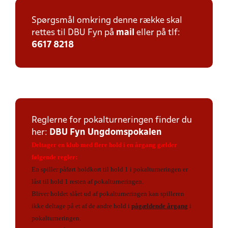
Spørgsmål omkring denne række skal
rettes til DBU Fyn på
mail
eller på tlf:
6617 8218
Reglerne for pokalturneringen finder du
her:
DBU Fyn Ungdomspokalen
Deltager en klub med flere hold i en årgang gælder
følgende regler:
En spiller påført holdkort til hold 1 i pokalturneringen er
låst til hold 1 resten af pokalturneringen.
Bliver holdet slået ud af pokalturneringen kan spilleren
ikke deltage på et af de andre hold i
pågældende årgang
i
pokalturneringen.