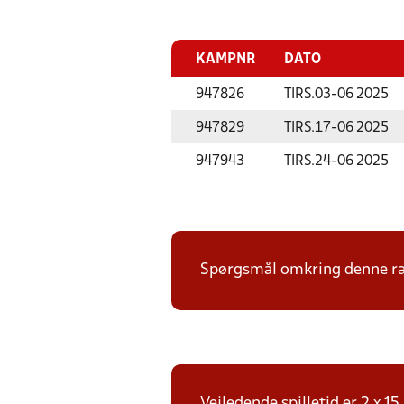
KAMPNR
DATO
947826
TIRS.
03-06 2025
947829
TIRS.
17-06 2025
947943
TIRS.
24-06 2025
Spørgsmål omkring denne ræk
Vejledende spilletid er 2 x 