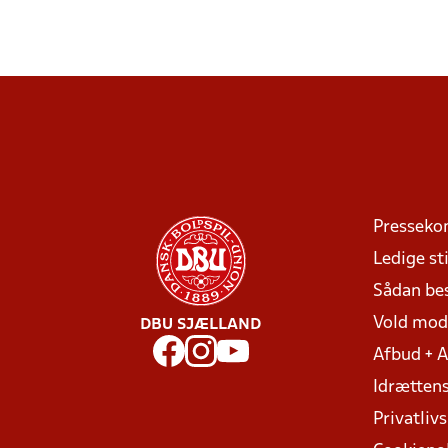
Presseko
Ledige sti
Sådan be
Vold mo
DBU SJÆLLAND
Afbud + 
Idrættens
Privatlivs