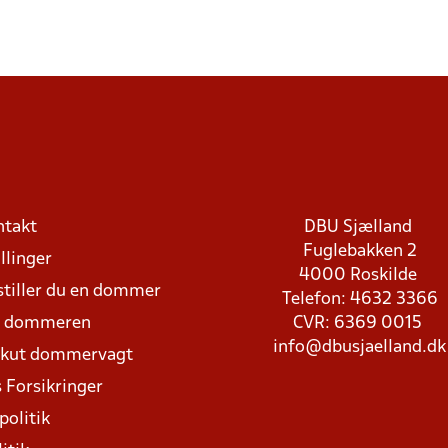
ntakt
DBU Sjælland
Fuglebakken 2
llinger
4000 Roskilde
stiller du en dommer
Telefon: 4632 3366
d dommeren
CVR: 6369 0015
info@dbusjaelland.dk
Akut dommervagt
 Forsikringer
politik