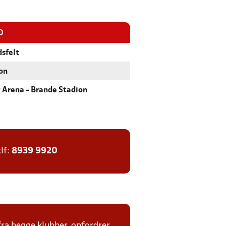
D
sfelt
on
 Arena - Brande Stadion
tlf:
8939 9920
fra begge klubber, opfordrer