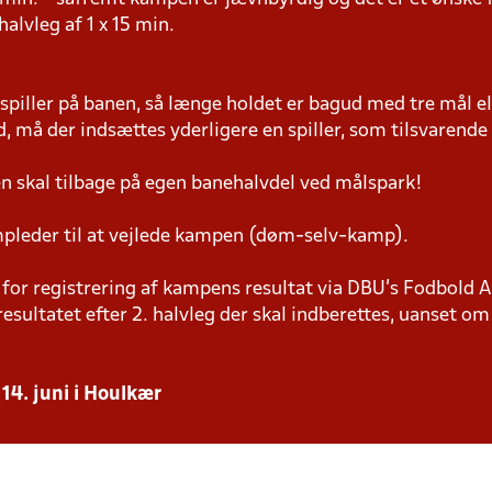
 halvleg af 1 x 15 min.
 spiller på banen, så længe holdet er bagud med tre mål el
 må der indsættes yderligere en spiller, som tilsvarende 
n skal tilbage på egen banehalvdel ved målspark!
pleder til at vejlede kampen (døm-selv-kamp).
or registrering af kampens resultat via DBU’s Fodbold Ap
sultatet efter 2. halvleg der skal indberettes, uanset om d
14. juni i Houlkær