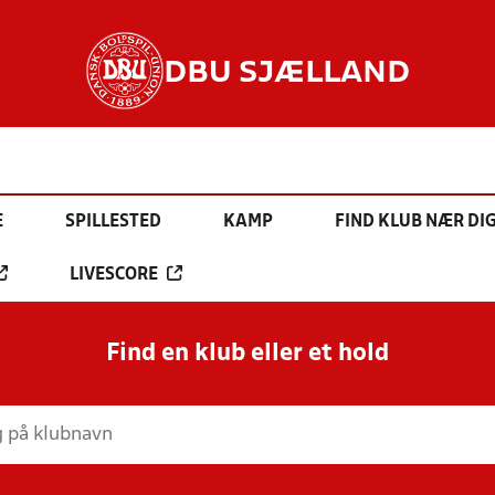
DBU SJÆLLAND
E
SPILLESTED
KAMP
FIND KLUB NÆR DI
LIVESCORE
Find en klub eller et hold