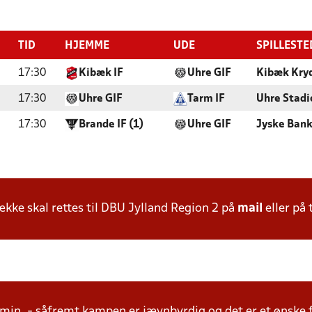
TID
HJEMME
UDE
SPILLESTE
17:30
Kibæk IF
Uhre GIF
Kibæk Kryd
17:30
Uhre GIF
Tarm IF
Uhre Stadi
17:30
Brande IF (1)
Uhre GIF
Jyske Bank
ke skal rettes til DBU Jylland Region 2 på
mail
eller på 
15 min. - såfremt kampen er jævnbyrdig og det er et ønske 