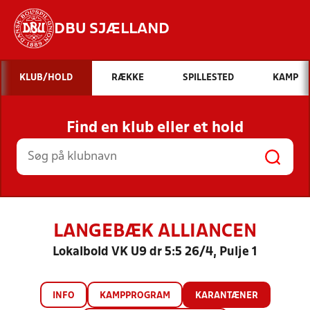
DBU SJÆLLAND
Hvad vil du søge efter?
KLUB/HOLD
RÆKKE
SPILLESTED
KAMP
INDHOLD OG NYHEDER
Find en klub eller et hold
STILLINGER, RESULTATER, KLUBBER OG
HOLD
LANGEBÆK ALLIANCEN
Lokalbold VK U9 dr 5:5 26/4, Pulje 1
INFO
KAMPPROGRAM
KARANTÆNER