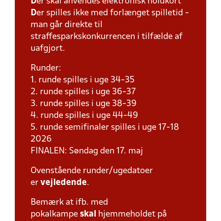
D
er skal anvendes elektronisk holdkort
D
er spilles ikke med forlænget spilletid -
man går direkte til
straffesparkskonkurrencen i tilfælde af
uafgjort.
Runder:
1. runde spilles i uge 34-35
2. runde spilles i uge 36-37
3. runde spilles i uge 38-39
4. runde spilles i uge 44-49
5. runde semifinaler spilles i uge 17-18
2026
FINALEN: Søndag den 17. maj
Ovenstående runder/ugedatoer
er
vejledende
.
Bemærk at ifb. med
pokalkampe
skal
hjemmeholdet på