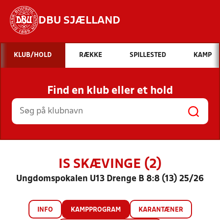
DBU SJÆLLAND
Hvad vil du søge efter?
KLUB/HOLD
RÆKKE
SPILLESTED
KAMP
INDHOLD OG NYHEDER
Find en klub eller et hold
STILLINGER, RESULTATER, KLUBBER OG
HOLD
IS SKÆVINGE (2)
Ungdomspokalen U13 Drenge B 8:8 (13) 25/26
INFO
KAMPPROGRAM
KARANTÆNER