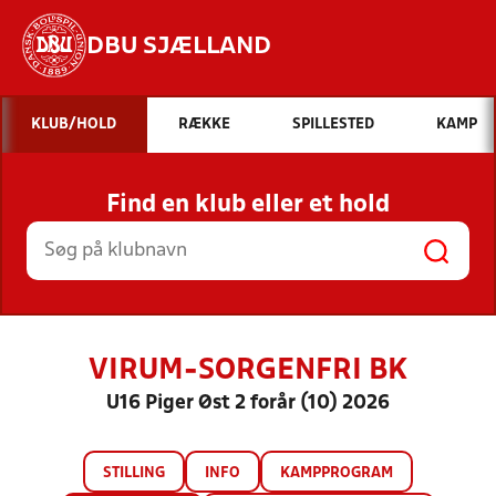
DBU SJÆLLAND
Hvad vil du søge efter?
KLUB/HOLD
RÆKKE
SPILLESTED
KAMP
INDHOLD OG NYHEDER
Find en klub eller et hold
STILLINGER, RESULTATER, KLUBBER OG
HOLD
VIRUM-SORGENFRI BK
U16 Piger Øst 2 forår (10) 2026
STILLING
INFO
KAMPPROGRAM