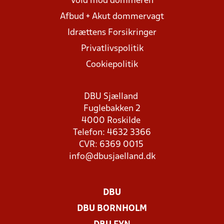
Vold mod dommeren
Afbud + Akut dommervagt
Idrættens Forsikringer
Privatlivspolitik
Cookiepolitik
DBU Sjælland
Fuglebakken 2
4000 Roskilde
Telefon: 4632 3366
CVR: 6369 0015
info@dbusjaelland.dk
DBU
DBU BORNHOLM