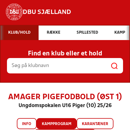
DBU SJÆLLAND
Hvad vil du søge efter?
KLUB/HOLD
RÆKKE
SPILLESTED
KAMP
INDHOLD OG NYHEDER
Find en klub eller et hold
STILLINGER, RESULTATER, KLUBBER OG
HOLD
AMAGER PIGEFODBOLD (ØST 1)
Ungdomspokalen U16 Piger (10) 25/26
INFO
KAMPPROGRAM
KARANTÆNER