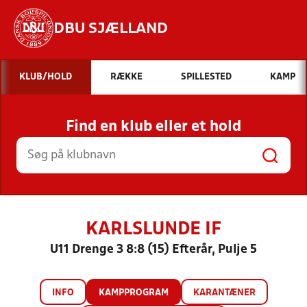
DBU SJÆLLAND
Hvad vil du søge efter?
KLUB/HOLD
RÆKKE
SPILLESTED
KAMP
INDHOLD OG NYHEDER
Find en klub eller et hold
STILLINGER, RESULTATER, KLUBBER OG
HOLD
KARLSLUNDE IF
U11 Drenge 3 8:8 (15) Efterår, Pulje 5
INFO
KAMPPROGRAM
KARANTÆNER