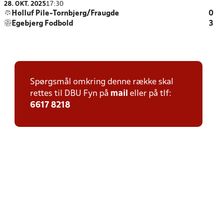
28. OKT. 2025
17:30
Holluf Pile-Tornbjerg/Fraugde
0
Egebjerg Fodbold
3
Spørgsmål omkring denne række skal
rettes til DBU Fyn på
mail
eller på tlf:
6617 8218