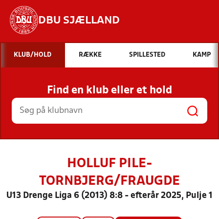
DBU SJÆLLAND
Hvad vil du søge efter?
KLUB/HOLD
RÆKKE
SPILLESTED
KAMP
INDHOLD OG NYHEDER
Find en klub eller et hold
STILLINGER, RESULTATER, KLUBBER OG
HOLD
HOLLUF PILE-
TORNBJERG/FRAUGDE
U13 Drenge Liga 6 (2013) 8:8 - efterår 2025, Pulje 1