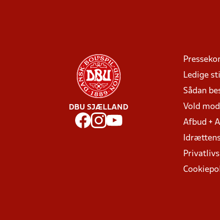
Presseko
Ledige sti
Sådan be
Vold mo
DBU SJÆLLAND
Afbud + 
Idrættens
Privatlivs
Cookiepol