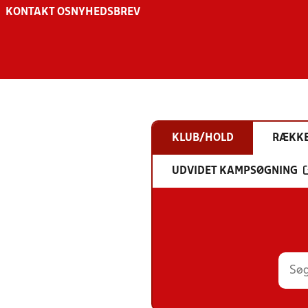
KONTAKT OS
NYHEDSBREV
KLUB/HOLD
RÆKK
UDVIDET KAMPSØGNING