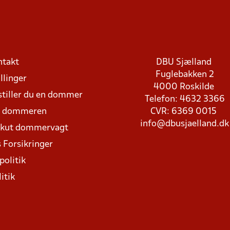
ntakt
DBU Sjælland
Fuglebakken 2
llinger
4000 Roskilde
stiller du en dommer
Telefon: 4632 3366
d dommeren
CVR: 6369 0015
info@dbusjaelland.dk
Akut dommervagt
 Forsikringer
politik
itik