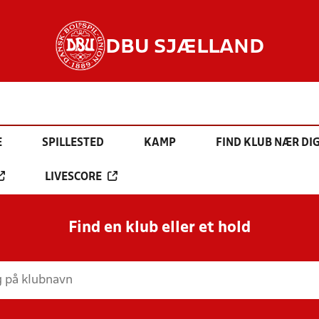
DBU SJÆLLAND
E
SPILLESTED
KAMP
FIND KLUB NÆR DI
LIVESCORE
Find en klub eller et hold