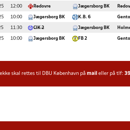
25
12:00
Rødovre
Jægersborg BK
Rødov
25
10:00
Jægersborg BK
K.B. 6
Gento
25
11:30
CIK 2
Jægersborg BK
Holme
25
10:00
Jægersborg BK
FB 2
Gento
kke skal rettes til DBU København på
mail
eller på tlf:
39