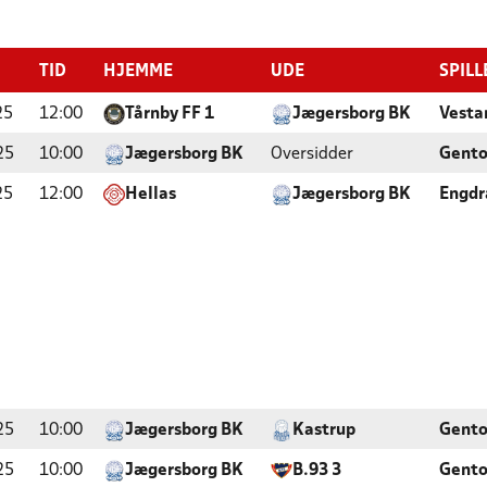
TID
HJEMME
UDE
SPILL
25
12:00
Tårnby FF 1
Jægersborg BK
Vesta
25
10:00
Jægersborg BK
Oversidder
Gento
25
12:00
Hellas
Jægersborg BK
Engdr
25
10:00
Jægersborg BK
Kastrup
Gento
25
10:00
Jægersborg BK
B.93 3
Gento