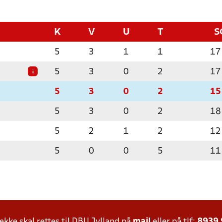
K
V
U
T
S
5
3
1
1
17
5
3
0
2
17
i
5
3
0
2
15
5
3
0
2
18
5
2
1
2
12
5
0
0
5
11
ke skal rettes til DBU Jylland på
mail
eller på tlf:
8939