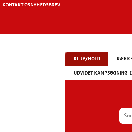
KONTAKT OS
NYHEDSBREV
KLUB/HOLD
RÆKK
UDVIDET KAMPSØGNING