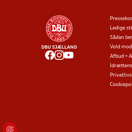
Presseko
Ledige sti
Sådan be
Vold mo
DBU SJÆLLAND
Afbud + 
Idrættens
Privatlivs
Cookiepol