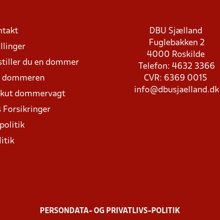
ntakt
DBU Sjælland
Fuglebakken 2
llinger
4000 Roskilde
stiller du en dommer
Telefon: 4632 3366
d dommeren
CVR: 6369 0015
info@dbusjaelland.dk
Akut dommervagt
 Forsikringer
politik
itik
PERSONDATA- OG PRIVATLIVS-POLITIK