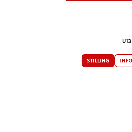
U13
STILLING
INF