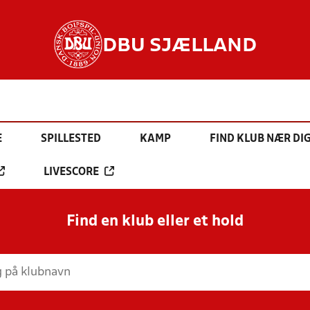
DBU SJÆLLAND
E
SPILLESTED
KAMP
FIND KLUB NÆR DI
LIVESCORE
Find en klub eller et hold