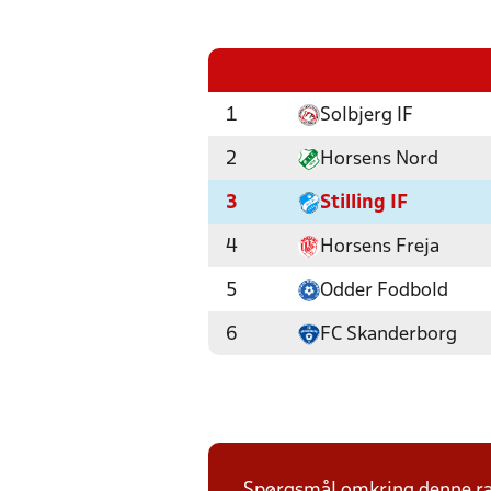
1
Solbjerg IF
2
Horsens Nord
3
Stilling IF
4
Horsens Freja
5
Odder Fodbold
6
FC Skanderborg
Spørgsmål omkring denne ræk