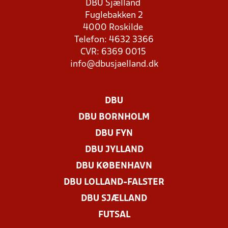
DBU Sjælland
Fuglebakken 2
4000 Roskilde
Telefon: 4632 3366
CVR: 6369 0015
info@dbusjaelland.dk
DBU
DBU BORNHOLM
DBU FYN
DBU JYLLAND
DBU KØBENHAVN
DBU LOLLAND-FALSTER
DBU SJÆLLAND
FUTSAL