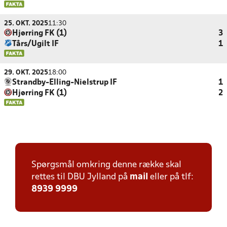
25. OKT. 2025
11:30
Hjørring FK (1)
3
Tårs/Ugilt IF
1
29. OKT. 2025
18:00
Strandby-Elling-Nielstrup IF
1
Hjørring FK (1)
2
Spørgsmål omkring denne række skal
rettes til DBU Jylland på
mail
eller på tlf:
8939 9999