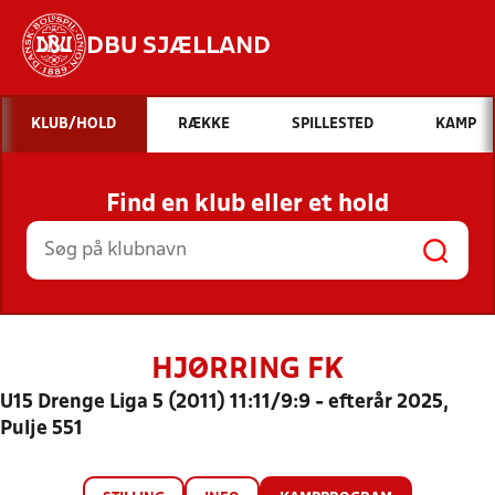
DBU SJÆLLAND
Hvad vil du søge efter?
KLUB/HOLD
RÆKKE
SPILLESTED
KAMP
INDHOLD OG NYHEDER
Find en klub eller et hold
STILLINGER, RESULTATER, KLUBBER OG
HOLD
HJØRRING FK
U15 Drenge Liga 5 (2011) 11:11/9:9 - efterår 2025,
Pulje 551