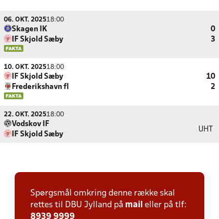
06. OKT. 2025
18:00
Skagen IK
0
IF Skjold Sæby
3
10. OKT. 2025
18:00
IF Skjold Sæby
10
Frederikshavn fI
2
22. OKT. 2025
18:00
Vodskov IF
UHT
IF Skjold Sæby
Spørgsmål omkring denne række skal
rettes til DBU Jylland på
mail
eller på tlf:
8939 9999