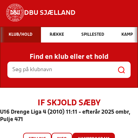
DBU SJÆLLAND
Hvad vil du søge efter?
KLUB/HOLD
RÆKKE
SPILLESTED
KAMP
INDHOLD OG NYHEDER
Find en klub eller et hold
STILLINGER, RESULTATER, KLUBBER OG
HOLD
IF SKJOLD SÆBY
U16 Drenge Liga 4 (2010) 11:11 - efterår 2025 ombr,
Pulje 471