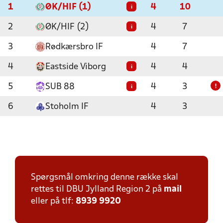
1
ØK/HIF (1)
4
10
i
2
ØK/HIF (2)
4
7
i
3
Rødkærsbro IF
4
7
4
Eastside Viborg
4
4
i
5
SUB 88
4
3
i
!
6
Stoholm IF
4
3
Spørgsmål omkring denne række skal
rettes til DBU Jylland Region 2 på
mail
eller på tlf:
8939 9920