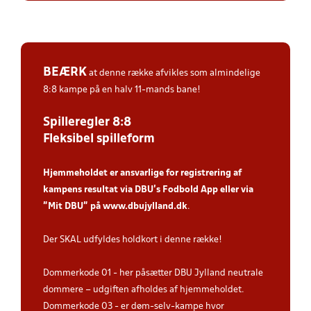
BEÆRK
at denne række afvikles som almindelige
8:8 kampe på en halv 11-mands bane!
Spilleregler 8:8
Fleksibel spilleform
Hjemmeholdet er ansvarlige for registrering af
kampens resultat via DBU’s Fodbold App
eller via
”Mit DBU” på
www.dbujylland.dk
.
Der SKAL udfyldes holdkort i denne række!
Dommerkode 01 - her påsætter DBU Jylland neutrale
dommere – udgiften afholdes af hjemmeholdet.
Dommerkode 03 - er døm-selv-kampe hvor