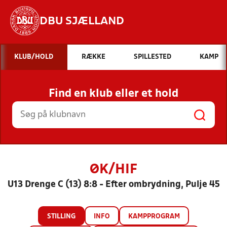
DBU SJÆLLAND
Hvad vil du søge efter?
KLUB/HOLD
RÆKKE
SPILLESTED
KAMP
INDHOLD OG NYHEDER
Find en klub eller et hold
STILLINGER, RESULTATER, KLUBBER OG
HOLD
ØK/HIF
U13 Drenge C (13) 8:8 - Efter ombrydning, Pulje 45
STILLING
INFO
KAMPPROGRAM