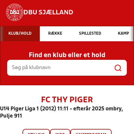
DBU SJÆLLAND
Hvad vil du søge efter?
KLUB/HOLD
RÆKKE
SPILLESTED
KAMP
INDHOLD OG NYHEDER
Find en klub eller et hold
STILLINGER, RESULTATER, KLUBBER OG
HOLD
FC THY PIGER
U14 Piger Liga 1 (2012) 11:11 - efterår 2025 ombry,
Pulje 911