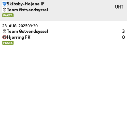
Skibsby-Højene IF
UHT
Team Østvendsyssel
23. AUG. 2025
09:30
Team Østvendsyssel
3
Hjørring FK
0