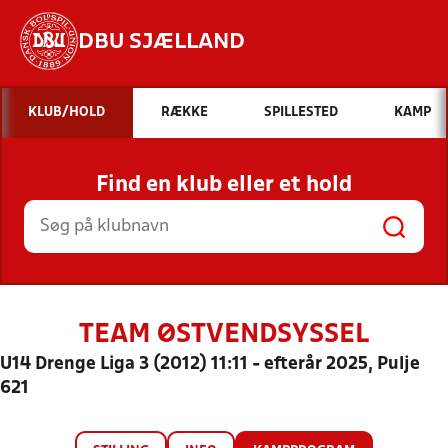
DBU SJÆLLAND
Hvad vil du søge efter?
KLUB/HOLD
RÆKKE
SPILLESTED
KAMP
INDHOLD OG NYHEDER
Find en klub eller et hold
STILLINGER, RESULTATER, KLUBBER OG
HOLD
TEAM ØSTVENDSYSSEL
U14 Drenge Liga 3 (2012) 11:11 - efterår 2025, Pulje
621