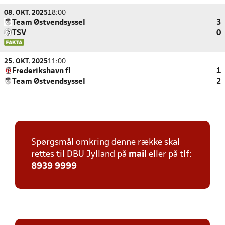
08. OKT. 2025
18:00
Team Østvendsyssel
3
TSV
0
25. OKT. 2025
11:00
Frederikshavn fI
1
Team Østvendsyssel
2
Spørgsmål omkring denne række skal
rettes til DBU Jylland på
mail
eller på tlf:
8939 9999