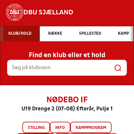
DBU SJÆLLAND
Hvad vil du søge efter?
KLUB/HOLD
RÆKKE
SPILLESTED
KAMP
INDHOLD OG NYHEDER
Find en klub eller et hold
STILLINGER, RESULTATER, KLUBBER OG
HOLD
NØDEBO IF
U19 Drenge 2 (07-08) Efterår, Pulje 1
STILLING
INFO
KAMPPROGRAM