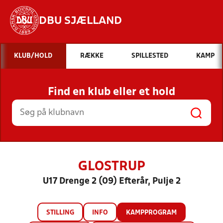
DBU SJÆLLAND
Hvad vil du søge efter?
KLUB/HOLD
RÆKKE
SPILLESTED
KAMP
INDHOLD OG NYHEDER
Find en klub eller et hold
STILLINGER, RESULTATER, KLUBBER OG
HOLD
GLOSTRUP
U17 Drenge 2 (09) Efterår, Pulje 2
STILLING
INFO
KAMPPROGRAM