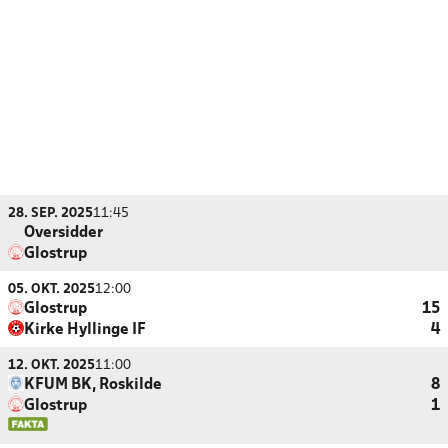
28. SEP. 2025
11:45
Oversidder
Glostrup
05. OKT. 2025
12:00
Glostrup
15
Kirke Hyllinge IF
4
12. OKT. 2025
11:00
KFUM BK, Roskilde
8
Glostrup
1