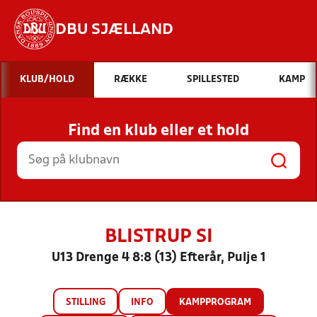
DBU SJÆLLAND
Hvad vil du søge efter?
KLUB/HOLD
RÆKKE
SPILLESTED
KAMP
INDHOLD OG NYHEDER
Find en klub eller et hold
STILLINGER, RESULTATER, KLUBBER OG
HOLD
BLISTRUP SI
U13 Drenge 4 8:8 (13) Efterår, Pulje 1
STILLING
INFO
KAMPPROGRAM