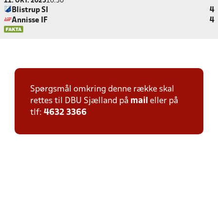
11. OKT. 2025
10:30
Blistrup SI
4
Annisse IF
4
Spørgsmål omkring denne række skal
rettes til DBU Sjælland på
mail
eller på
tlf:
4632 3366