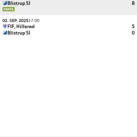
Blistrup SI
8
02. SEP. 2025
17:00
FIF, Hillerød
5
Blistrup SI
0