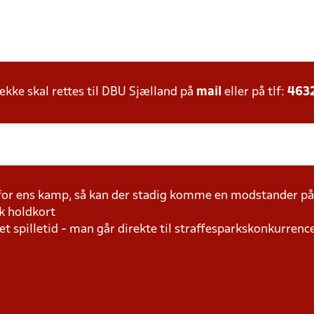
ke skal rettes til DBU Sjælland på
mail
eller på tlf:
463
 for ens kamp, så kan der stadig komme en modstander 
k holdkort
t spilletid - man går direkte til straffesparkskonkurrence