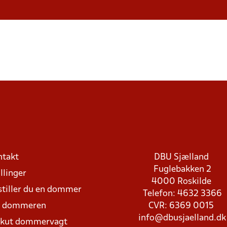
ntakt
DBU Sjælland
Fuglebakken 2
llinger
4000 Roskilde
stiller du en dommer
Telefon: 4632 3366
d dommeren
CVR: 6369 0015
info@dbusjaelland.dk
Akut dommervagt