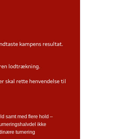
ndtaste kampens resultat.
ren lodtrækning.
 skal rette henvendelse til
d samt med flere hold –
urneringshalvdel ikke
rdinære turnering