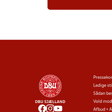
Presseko
Ledige sti
Sådan be
Vold mo
DBU SJÆLLAND
Afbud + 