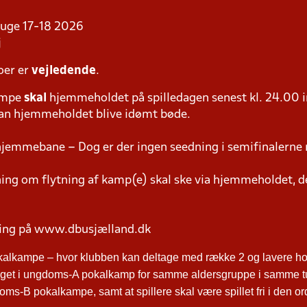
i uge 17-18 2026
j
oer er
vejledende
.
ampe
skal
hjemmeholdet på spilledagen senest kl. 24.00 i
 kan hjemmeholdet blive idømt bøde.
hjemmebane – Dog er der ingen seedning i semifinalerne 
g om flytning af kamp(e) skal ske via hjemmeholdet, der
ring på www.dbusjælland.dk
kalkampe – hvor klubben kan deltage med række 2 og lavere hol
ltaget i ungdoms-A pokalkamp for samme aldersgruppe i samme t
ms-B pokalkampe, samt at spillere skal være spillet fri i den o