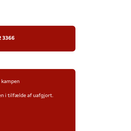
2 3366
på kampen
n i tilfælde af uafgjort.