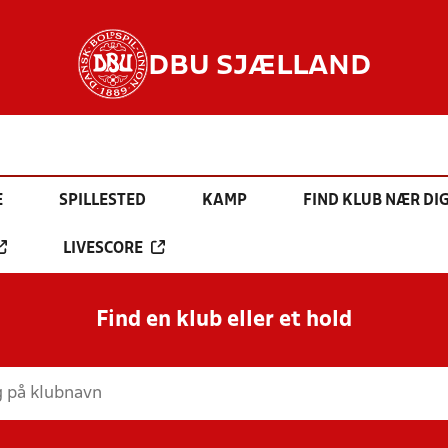
DBU SJÆLLAND
E
SPILLESTED
KAMP
FIND KLUB NÆR DI
LIVESCORE
Find en klub eller et hold