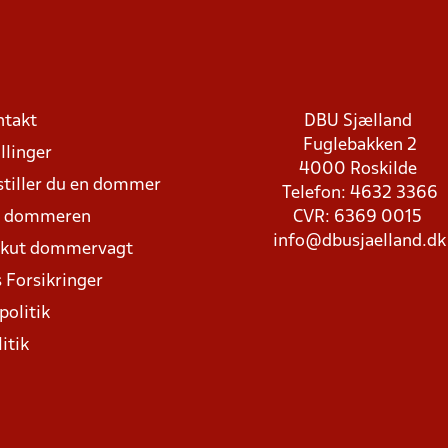
ntakt
DBU Sjælland
Fuglebakken 2
llinger
4000 Roskilde
stiller du en dommer
Telefon: 4632 3366
d dommeren
CVR: 6369 0015
info@dbusjaelland.dk
Akut dommervagt
 Forsikringer
politik
itik