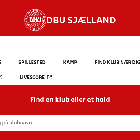
DBU SJÆLLAND
E
SPILLESTED
KAMP
FIND KLUB NÆR DI
LIVESCORE
Find en klub eller et hold