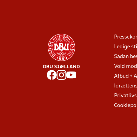
Presseko
Ledige sti
Sådan be
Vold mo
DBU SJÆLLAND
Afbud + 
Idrættens
Privatlivs
Cookiepol