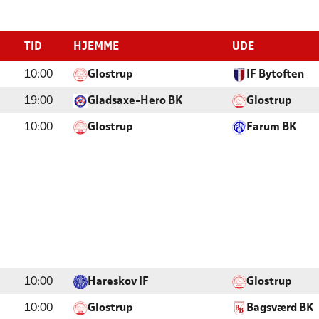
TID
HJEMME
UDE
10:00
Glostrup
IF Bytoften
19:00
Gladsaxe-Hero BK
Glostrup
10:00
Glostrup
Farum BK
10:00
Hareskov IF
Glostrup
10:00
Glostrup
Bagsværd BK