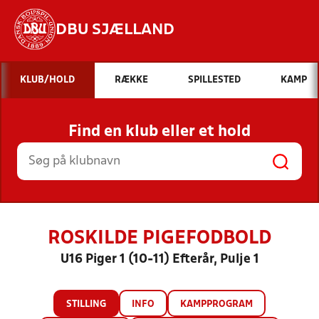
DBU SJÆLLAND
Hvad vil du søge efter?
KLUB/HOLD
RÆKKE
SPILLESTED
KAMP
INDHOLD OG NYHEDER
Find en klub eller et hold
STILLINGER, RESULTATER, KLUBBER OG
HOLD
ROSKILDE PIGEFODBOLD
U16 Piger 1 (10-11) Efterår, Pulje 1
STILLING
INFO
KAMPPROGRAM