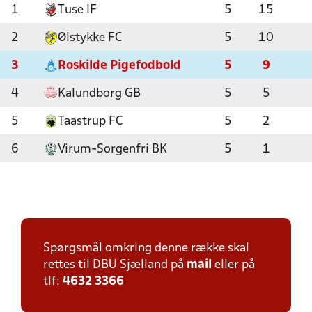
1
Tuse IF
5
15
2
Ølstykke FC
5
10
3
Roskilde Pigefodbold
5
9
4
Kalundborg GB
5
5
5
Taastrup FC
5
2
6
Virum-Sorgenfri BK
5
1
Spørgsmål omkring denne række skal
rettes til DBU Sjælland på
mail
eller på
tlf:
4632 3366