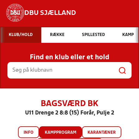
DBU SJÆLLAND
Hvad vil du søge efter?
KLUB/HOLD
RÆKKE
SPILLESTED
KAMP
INDHOLD OG NYHEDER
Find en klub eller et hold
STILLINGER, RESULTATER, KLUBBER OG
HOLD
BAGSVÆRD BK
U11 Drenge 2 8:8 (15) Forår, Pulje 2
INFO
KAMPPROGRAM
KARANTÆNER