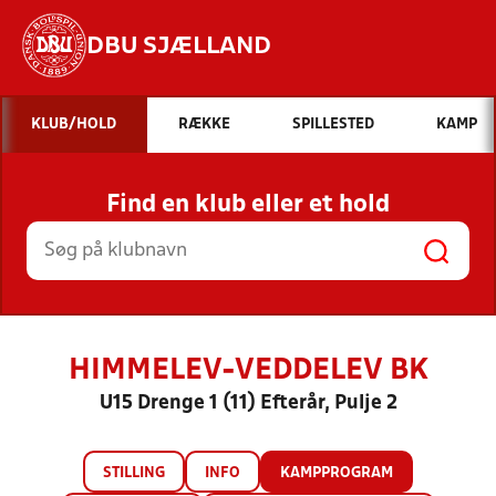
DBU SJÆLLAND
Hvad vil du søge efter?
KLUB/HOLD
RÆKKE
SPILLESTED
KAMP
INDHOLD OG NYHEDER
Find en klub eller et hold
STILLINGER, RESULTATER, KLUBBER OG
HOLD
HIMMELEV-VEDDELEV BK
U15 Drenge 1 (11) Efterår, Pulje 2
STILLING
INFO
KAMPPROGRAM