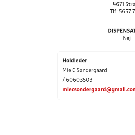
4671 Str
Tlf: 5657 
DISPENSA
Nej
Holdleder
Mie C Søndergaard
/ 60603503
miecsondergaard@gmail.co