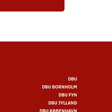
DBU
DBU BORNHOLM
DBU FYN
DBU JYLLAND
DBU KØBENHAVN