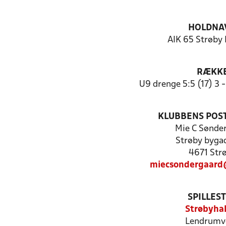
HOLDNA
AIK 65 Strøby
RÆKK
U9 drenge 5:5 (17) 3 
KLUBBENS POS
Mie C Sønde
Strøby byga
4671 Str
miecsondergaard
SPILLES
Strøbyhal
Lendrumve