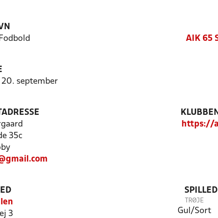
VN
 Fodbold
AIK 65 
E
- 20. september
TADRESSE
KLUBBEN
rgaard
https://
de 35c
øby
@gmail.com
TED
SPILLE
TRØJE
len
Gul/Sort
j 3