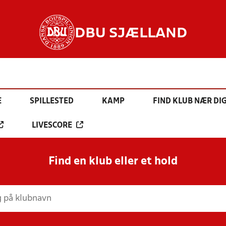
DBU SJÆLLAND
E
SPILLESTED
KAMP
FIND KLUB NÆR DI
LIVESCORE
Find en klub eller et hold