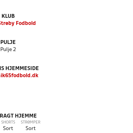
KLUB
Strøby Fodbold
PULJE
Pulje 2
S HJEMMESIDE
aik65fodbold.dk
DRAGT HJEMME
SHORTS
STRØMPER
Sort
Sort