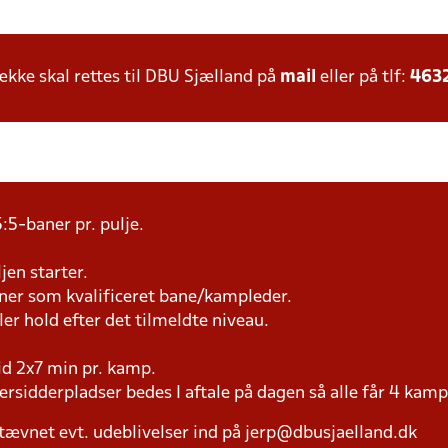
ke skal rettes til DBU Sjælland på
mail
eller på tlf:
463
:5-baner pr. pulje.
jen starter.
æner som kvalificeret bane/kampleder.
ller hold efter det tilmeldte niveau.
tid 2x7 min pr. kamp.
versidderpladser bedes I aftale på dagen så alle får 4 kamp
tævnet evt. udeblivelser ind på jerp@dbusjaelland.dk