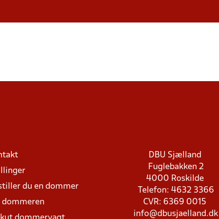
ntakt
DBU Sjælland
Fuglebakken 2
llinger
4000 Roskilde
stiller du en dommer
Telefon: 4632 3366
d dommeren
CVR: 6369 0015
info@dbusjaelland.dk
Akut dommervagt