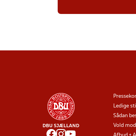
Presseko
Ledige sti
Sådan be
Vold mo
DBU SJÆLLAND
Afbud + 