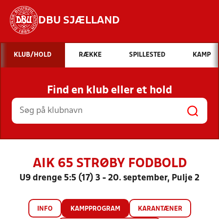
DBU SJÆLLAND
Hvad vil du søge efter?
KLUB/HOLD
RÆKKE
SPILLESTED
KAMP
INDHOLD OG NYHEDER
Find en klub eller et hold
STILLINGER, RESULTATER, KLUBBER OG
HOLD
AIK 65 STRØBY FODBOLD
U9 drenge 5:5 (17) 3 - 20. september, Pulje 2
INFO
KAMPPROGRAM
KARANTÆNER